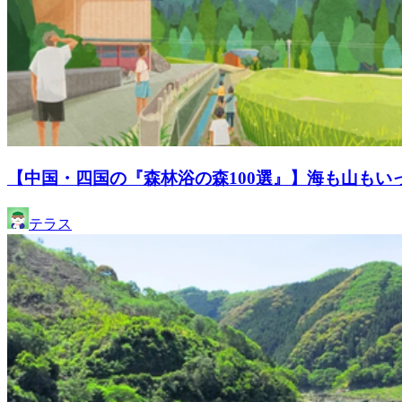
【中国・四国の『森林浴の森100選』】海も山もい
テラス