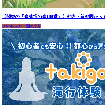
【関東の『森林浴の森100選』】都内・首都圏から
森林浴の森100選
東京都