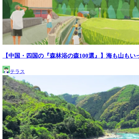
【中国・四国の『森林浴の森100選』】海も山もい
テラス