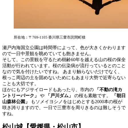
所在地：〒769-1105 香川県三豊市詫間町積
瀬戸内海国立公園は時間帯によって、色が大きくかわります
ので一日中景観を眺めていても飽きません。
そして、この景観を守るため樹齢60年を越える山の桜の保全
活動が行われています。桜の伝染病が流行っているとのこと
なので気を付けたいですね。 あまり触らないだけでなく、
根っこ周辺の土を固めないためにもあまり大勢で近寄らない
ことも大切です。
ほかにもアジサイロードもあったり、市内の
「不動の滝カ
ントリーパーク」
や
「戸川ダム」
の桜も素敵です。
「朝日
山森林公園」
もソメイヨシノをはじめとする2000本の桜が
咲き誇りますので、一日で三豊市を周りきるのは難しそうで
すね。
松山城【愛媛県・松山市】