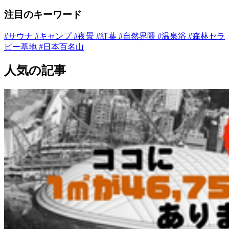
注目のキーワード
#サウナ
#キャンプ
#夜景
#紅葉
#自然界隈
#温泉浴
#森林セラ
ピー基地
#日本百名山
人気の記事