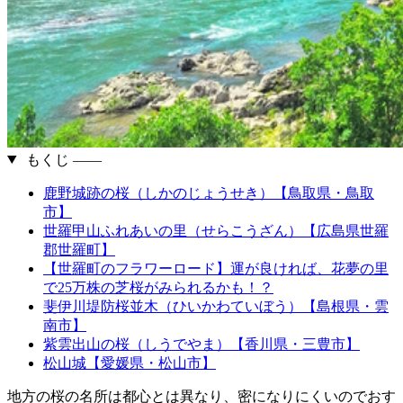
もくじ ――
鹿野城跡の桜（しかのじょうせき）【鳥取県・鳥取
市】
世羅甲山ふれあいの里（せらこうざん）【広島県世羅
郡世羅町】
【世羅町のフラワーロード】運が良ければ、花夢の里
で25万株の芝桜がみられるかも！？
斐伊川堤防桜並木（ひいかわていぼう）【島根県・雲
南市】
紫雲出山の桜（しうでやま）【香川県・三豊市】
松山城【愛媛県・松山市】
地方の桜の名所は都心とは異なり、密になりにくいのでおす