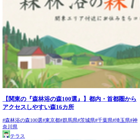
【関東の『森林浴の森100選』】都内・首都圏から
アクセスしやすい森16カ所
#森林浴の森100選
#東京都
#群馬県
#茨城県
#千葉県
#埼玉県
#神
奈川県
テラス