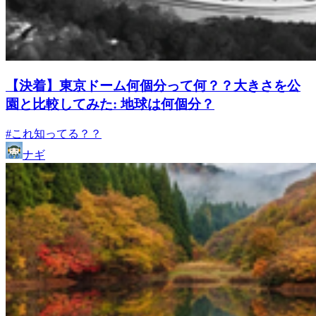
【決着】東京ドーム何個分って何？？大きさを公
園と比較してみた: 地球は何個分？
#これ知ってる？？
ナギ