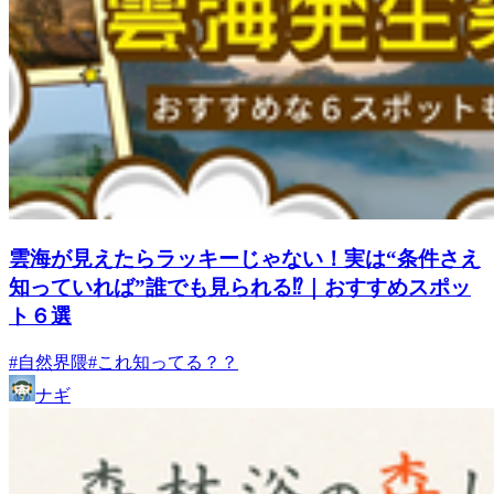
雲海が見えたらラッキーじゃない！実は“条件さえ
知っていれば”誰でも見られる⁉｜おすすめスポッ
ト６選
#自然界隈
#これ知ってる？？
ナギ