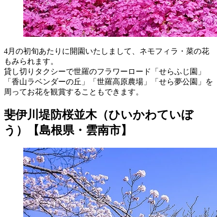
4月の初旬あたりに開園いたしまして、ネモフィラ・菜の花
もみられます。
貸し切りタクシーで世羅のフラワーロード「せらふじ園」
「香山ラベンダーの丘」「世羅高原農場」「せら夢公園」を
周ってお花を観賞することもできます。
斐伊川堤防桜並木（ひいかわていぼ
う）【島根県・雲南市】