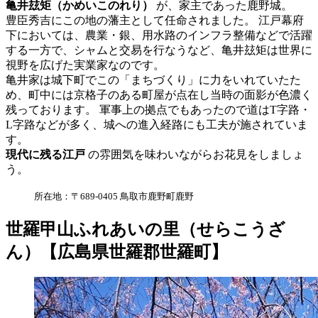
亀井玆矩（かめいこのれり）
が、家主であった鹿野城。
豊臣秀吉にこの地の藩主として任命されました。 江戸幕府
下においては、農業・銀、用水路のインフラ整備などで活躍
する一方で、シャムと交易を行なうなど、亀井玆矩は世界に
視野を広げた実業家なのです。
亀井家は城下町でこの「まちづくり」に力をいれていたた
め、町中には京格子のある町屋が点在し当時の面影が色濃く
残っております。 軍事上の拠点でもあったので道はT字路・
L字路などが多く、城への進入経路にも工夫が施されていま
す。
現代に残る江戸
の雰囲気を味わいながらお花見をしましょ
う。
所在地：〒689-0405 鳥取市鹿野町鹿野
世羅甲山ふれあいの里（せらこうざ
ん）【広島県世羅郡世羅町】