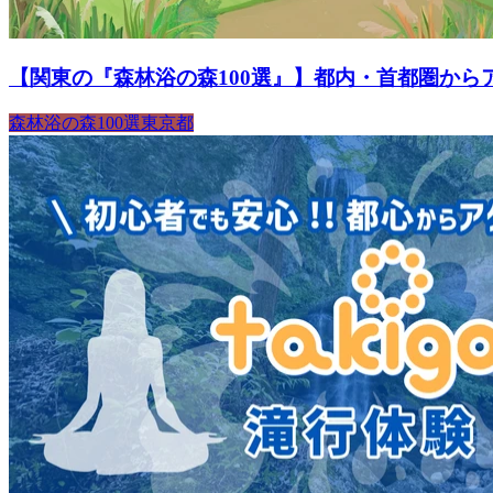
【関東の『森林浴の森100選』】都内・首都圏から
森林浴の森100選
東京都