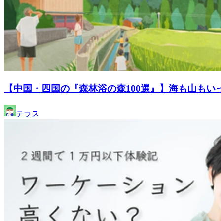
【中国・四国の『森林浴の森100選』】海も山もい
テラス