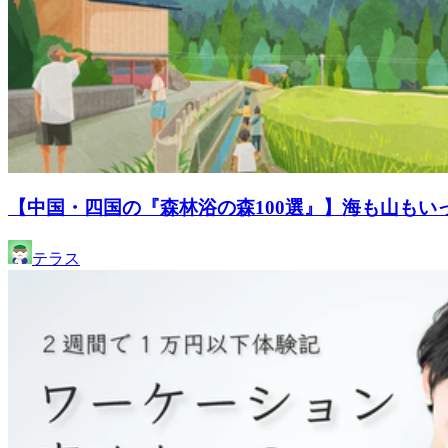
【中国・四国の『森林浴の森100選』】海も山もい
テラス