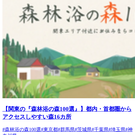
【関東の『森林浴の森100選』】都内・首都圏から
アクセスしやすい森16カ所
#森林浴の森100選
#東京都
#群馬県
#茨城県
#千葉県
#埼玉県
#神