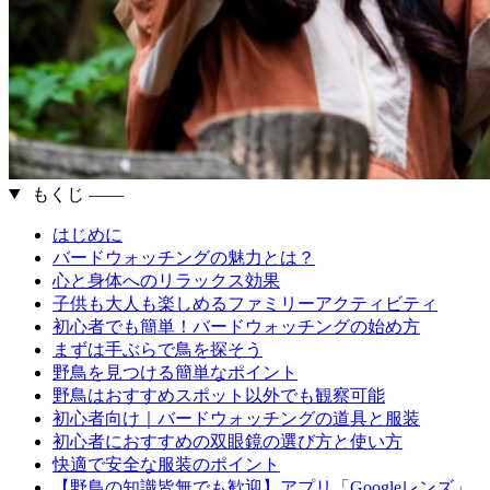
もくじ ――
はじめに
バードウォッチングの魅力とは？
心と身体へのリラックス効果
子供も大人も楽しめるファミリーアクティビティ
初心者でも簡単！バードウォッチングの始め方
まずは手ぶらで鳥を探そう
野鳥を見つける簡単なポイント
野鳥はおすすめスポット以外でも観察可能
初心者向け｜バードウォッチングの道具と服装
初心者におすすめの双眼鏡の選び方と使い方
快適で安全な服装のポイント
【野鳥の知識皆無でも歓迎】アプリ「Googleレンズ」