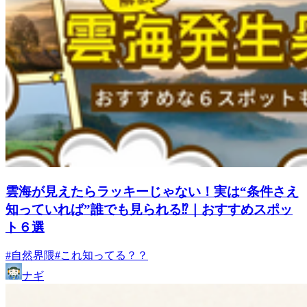
雲海が見えたらラッキーじゃない！実は“条件さえ
知っていれば”誰でも見られる⁉｜おすすめスポッ
ト６選
#自然界隈
#これ知ってる？？
ナギ