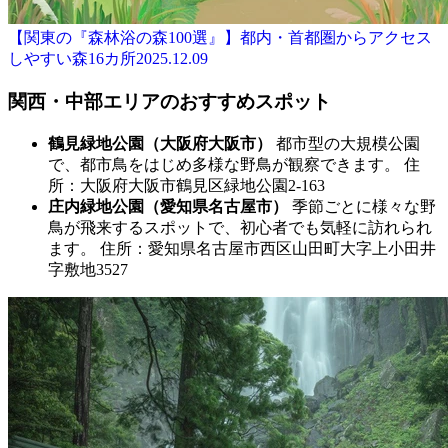
【関東の『森林浴の森100選』】都内・首都圏からアクセス
しやすい森16カ所
2025.12.09
関西・中部エリアのおすすめスポット
鶴見緑地公園（大阪府大阪市）
都市型の大規模公園
で、都市鳥をはじめ多様な野鳥が観察できます。 住
所：大阪府大阪市鶴見区緑地公園2-163
庄内緑地公園（愛知県名古屋市）
季節ごとに様々な野
鳥が飛来するスポットで、初心者でも気軽に訪れられ
ます。 住所：愛知県名古屋市西区山田町大字上小田井
字敷地3527