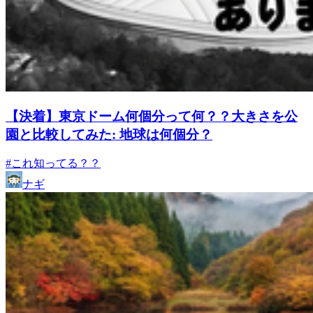
【決着】東京ドーム何個分って何？？大きさを公
園と比較してみた: 地球は何個分？
#これ知ってる？？
ナギ