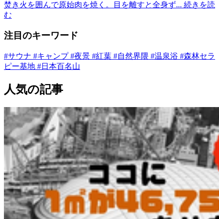
焚き火を囲んで原始肉を焼く。目を離すと全身ず...
続きを読
む
注目のキーワード
#サウナ
#キャンプ
#夜景
#紅葉
#自然界隈
#温泉浴
#森林セラ
ピー基地
#日本百名山
人気の記事