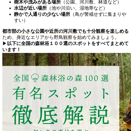
樹木や茂みがある場所
（公園、河川敷、林道など）
水辺が近い場所
（池や川沿い、湿地帯など）
静かで人通りの少ない場所
（鳥が警戒せずに集まりや
すい）
都市部の小さな公園や近所の河川敷でも十分観察を楽しめる
ため、身近なエリアから野鳥観察を始めてみましょう。
▶
以下に全国の森林浴１００選のスポットをすべてまとめて
います！