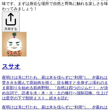
味です。まずは身近な場所で自然と野鳥に触れる楽しさを味
わってみましょう！
共有する
スサオ
夜明けは滝に打たれ、昼は木を伐らずに“利用”し、夕暮れは
焚き火を囲んで原始肉を焼く。目を離すと全身ずぶ濡れのま
ま薪割りを始める筋肉野獣。「自然は四つのジムだ！」が決
め台詞で、読者を水・木・火・土の修行へ強制召喚。仕上げ
は星空の下で獣吠えスト...
続きを読む
夜明けは滝に打たれ、昼は木を伐らずに“利用”し、夕暮れは