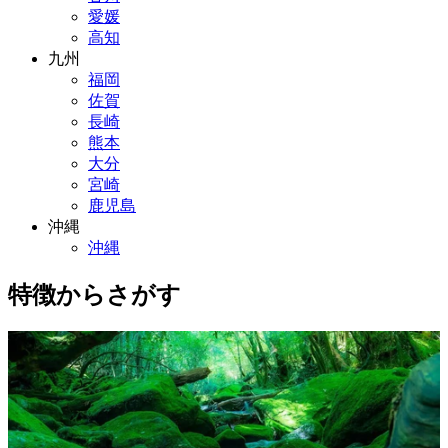
愛媛
高知
九州
福岡
佐賀
長崎
熊本
大分
宮崎
鹿児島
沖縄
沖縄
特徴からさがす