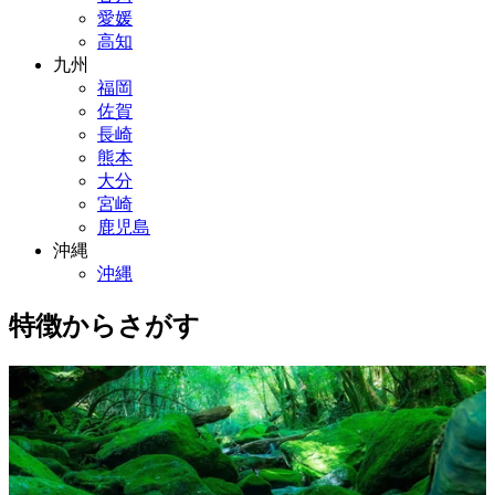
愛媛
高知
九州
福岡
佐賀
長崎
熊本
大分
宮崎
鹿児島
沖縄
沖縄
特徴からさがす