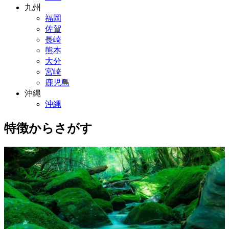
九州
福岡
佐賀
長崎
熊本
大分
宮崎
鹿児島
沖縄
沖縄
特徴からさがす