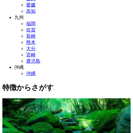
愛媛
高知
九州
福岡
佐賀
長崎
熊本
大分
宮崎
鹿児島
沖縄
沖縄
特徴からさがす