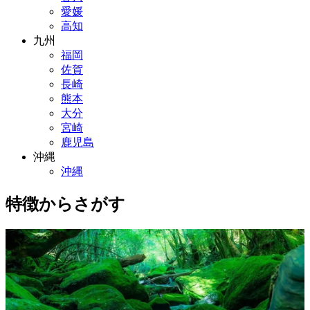
愛媛
高知
九州
福岡
佐賀
長崎
熊本
大分
宮崎
鹿児島
沖縄
沖縄
特徴からさがす