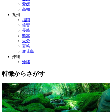
愛媛
高知
九州
福岡
佐賀
長崎
熊本
大分
宮崎
鹿児島
沖縄
沖縄
特徴からさがす