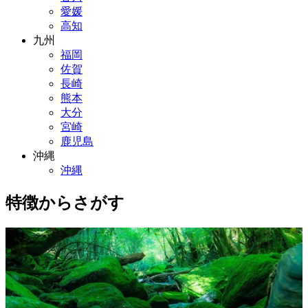
愛媛
高知
九州
福岡
佐賀
長崎
熊本
大分
宮崎
鹿児島
沖縄
沖縄
特徴からさがす