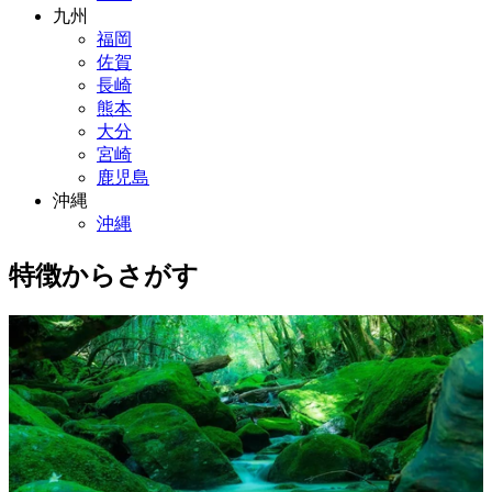
九州
福岡
佐賀
長崎
熊本
大分
宮崎
鹿児島
沖縄
沖縄
特徴からさがす