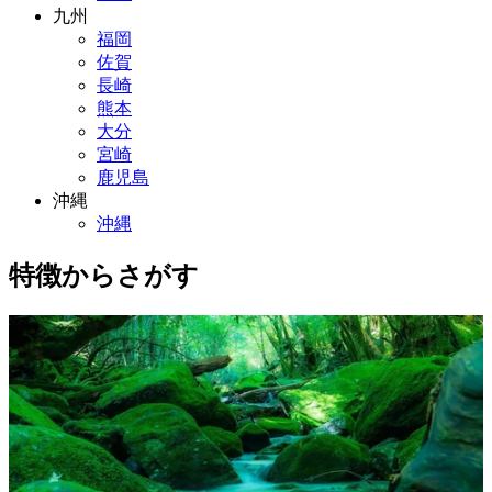
九州
福岡
佐賀
長崎
熊本
大分
宮崎
鹿児島
沖縄
沖縄
特徴からさがす