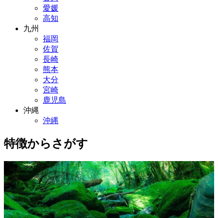
愛媛
高知
九州
福岡
佐賀
長崎
熊本
大分
宮崎
鹿児島
沖縄
沖縄
特徴からさがす